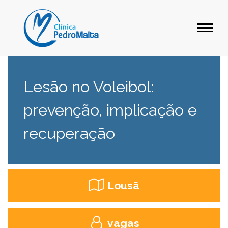
Lesão no Voleibol:
prevenção, implicação e
recuperação
Lousã
vagas