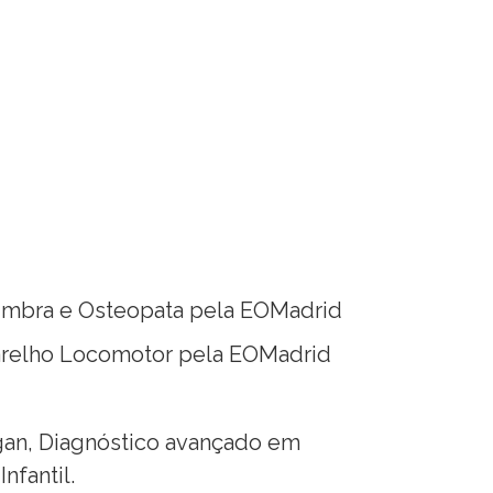
imbra e Osteopata pela EOMadrid
arelho Locomotor pela EOMadrid
gan, Diagnóstico avançado em
nfantil.