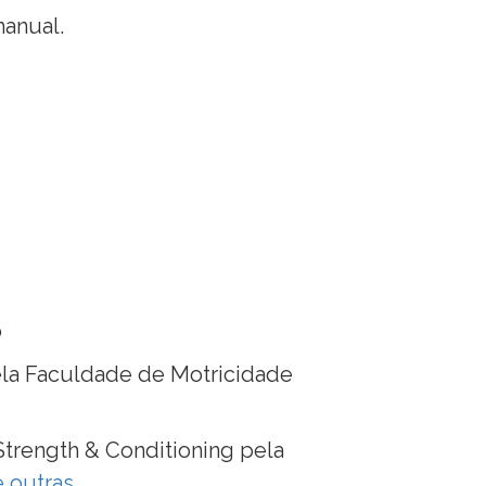
manual.
o
la Faculdade de Motricidade
trength & Conditioning pela
e outras
.